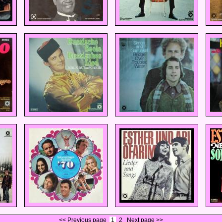
<< Previous page
1
2
Next page >>